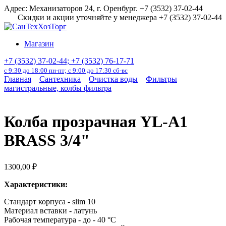
Перейти
Адрес: Механизаторов 24, г. Оренбург. +7 (3532) 37-02-44
к
Скидки и акции уточняйте у менеджера +7 (3532) 37-02-44
содержанию
Магазин
+7 (3532) 37-02-44; +7 (3532) 76-17-71
с 9:30 до 18:00 пн-пт; с 9:00 до 17:30 сб-вс
Главная
Сантехника
Очистка воды
Фильтры
магистральные, колбы фильтра
Колба прозрачная YL-A1
BRASS 3/4"
1300,00
₽
Характеристики:
Стандарт корпуса -
slim 10
М
атериал вставки -
латунь
Рабочая температура - до - 40 °С