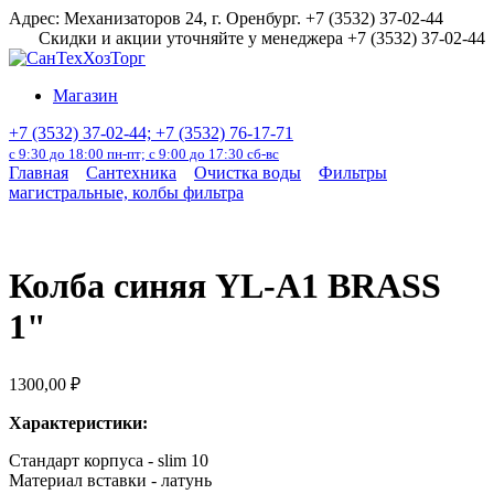
Перейти
Адрес: Механизаторов 24, г. Оренбург. +7 (3532) 37-02-44
к
Скидки и акции уточняйте у менеджера +7 (3532) 37-02-44
содержанию
Магазин
+7 (3532) 37-02-44; +7 (3532) 76-17-71
с 9:30 до 18:00 пн-пт; с 9:00 до 17:30 сб-вс
Главная
Сантехника
Очистка воды
Фильтры
магистральные, колбы фильтра
Колба синяя YL-A1 BRASS
1"
1300,00
₽
Характеристики:
Стандарт корпуса -
slim 10
М
атериал вставки -
латунь