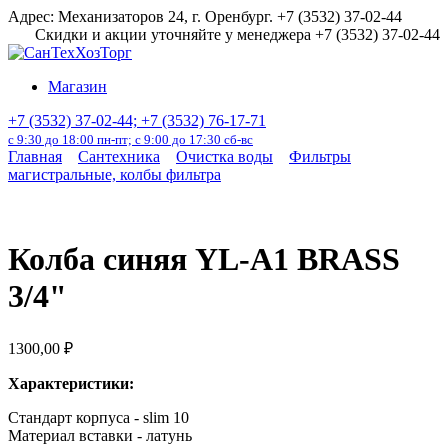
Перейти
Адрес: Механизаторов 24, г. Оренбург. +7 (3532) 37-02-44
к
Скидки и акции уточняйте у менеджера +7 (3532) 37-02-44
содержанию
Магазин
+7 (3532) 37-02-44; +7 (3532) 76-17-71
с 9:30 до 18:00 пн-пт; с 9:00 до 17:30 сб-вс
Главная
Сантехника
Очистка воды
Фильтры
магистральные, колбы фильтра
Колба синяя YL-A1 BRASS
3/4"
1300,00
₽
Характеристики:
Стандарт корпуса -
slim 10
М
атериал вставки -
латунь