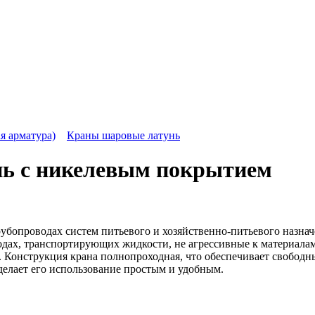
я арматура)
Краны шаровые латунь
нь с никелевым покрытием
убопроводах систем питьевого и хозяйственно-питьевого назначе
дах, транспортирующих жидкости, не агрессивные к материалам 
. Конструкция крана полнопроходная, что обеспечивает свободн
делает его использование простым и удобным.