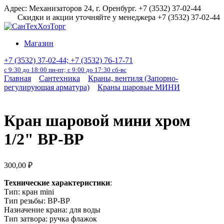
Перейти
Адрес: Механизаторов 24, г. Оренбург. +7 (3532) 37-02-44
к
Скидки и акции уточняйте у менеджера +7 (3532) 37-02-44
содержанию
Магазин
+7 (3532) 37-02-44; +7 (3532) 76-17-71
с 9:30 до 18:00 пн-пт; с 9:00 до 17:30 сб-вс
Главная
Сантехника
Краны, вентиля (Запорно-
регулирующая арматура)
Краны шаровые МИНИ
Кран шаровой мини хром
1/2" ВР-ВР
300,00
₽
Технические характеристики
:
Тип: кран mini
Тип резьбы: ВР-ВР
Назначение крана: для воды
Тип затвора: ручка флажок