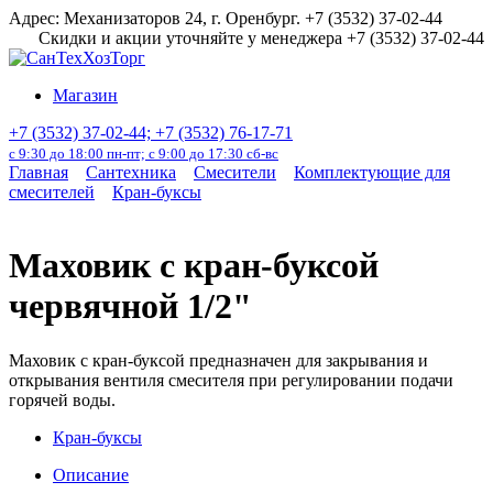
Перейти
Адрес: Механизаторов 24, г. Оренбург. +7 (3532) 37-02-44
к
Скидки и акции уточняйте у менеджера +7 (3532) 37-02-44
содержанию
Магазин
+7 (3532) 37-02-44; +7 (3532) 76-17-71
с 9:30 до 18:00 пн-пт; с 9:00 до 17:30 сб-вс
Главная
Сантехника
Смесители
Комплектующие для
смесителей
Кран-буксы
Маховик с кран-буксой
червячной 1/2"
Маховик с кран-буксой предназначен для закрывания и
открывания вентиля смесителя при регулировании подачи
горячей воды.
Кран-буксы
Описание