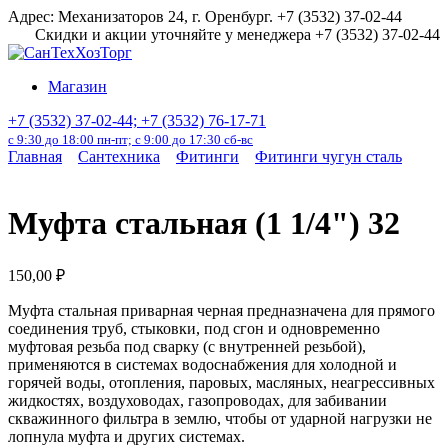
Перейти
Адрес: Механизаторов 24, г. Оренбург. +7 (3532) 37-02-44
к
Скидки и акции уточняйте у менеджера +7 (3532) 37-02-44
содержанию
Магазин
+7 (3532) 37-02-44; +7 (3532) 76-17-71
с 9:30 до 18:00 пн-пт; с 9:00 до 17:30 сб-вс
Главная
Сантехника
Фитинги
Фитинги чугун сталь
Муфта стальная (1 1/4") 32
150,00
₽
Муфта стальная приварная черная предназначена для прямого
соединения труб, стыковки, под сгон и одновременно
муфтовая резьба под сварку (с внутренней резьбой),
применяются в системах водоснабжения для холодной и
горячей воды, отопления, паровых, масляных, неагрессивных
жидкостях, воздуховодах, газопроводах, для забивании
скважинного фильтра в землю, чтобы от ударной нагрузки не
лопнула муфта и других системах.