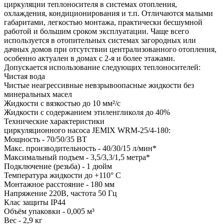
циркуляции теплоносителя в системах отопления,
охлаждения, кондиционирования и т.п. Отличаются малыми
габаритами, легкостью монтажа, практически бесшумной
работой и большим сроком эксплуатации. Чаще всего
используется в отопительных системах загородных или
дачных домов при отсутствии централизованного отопления,
особенно актуален в домах с 2-я и более этажами.
Допускается использование следующих теплоносителей:
Чистая вода
Чистые неагрессивные невзрывоопасные жидкости без
минеральных масел
Жидкости с вязкостью до 10 мм²/с
Жидкости с содержанием этиленгликоля до 40%
Технические характеристики
циркуляционного насоса JEMIX WRM-25/4-180:
Мощность - 70/50/35 ВТ
Макс. производительность - 40/30/15 л/мин*
Максимальный подъем - 3,5/3,3/1,5 метра*
Подключение (резьба) - 1 дюйм
Температура жидкости до +110° С
Монтажное расстояние - 180 мм
Напряжение 220В, частота 50 Гц
Клас защиты IP44
Объём упаковки - 0,005 м³
Вес - 2,9 кг