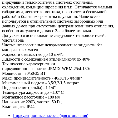
циркуляции теплоносителя в системах отопления,
охлаждения, кондиционирования и т.п. Отличаются малыми
габаритами, легкостью монтажа, практически бесшумной
работой и большим сроком эксплуатации. Чаще всего
используется в отопительных системах загородных или
дачных домов при отсутствии централизованного отопления,
особенно актуален в домах с 2-я и более этажами.
Допускается использование следующих теплоносителей:
Чистая вода
Чистые неагрессивные невзрывоопасные жидкости без
минеральных масел
Жидкости с вязкостью до 10 мм²/с
Жидкости с содержанием этиленгликоля до 40%
Технические характеристики
циркуляционного насоса JEMIX WRM-25/4-180:
Мощность - 70/50/35 ВТ
Макс. производительность - 40/30/15 л/мин*
Максимальный подъем - 3,5/3,3/1,5 метра*
Подключение (резьба) - 1 1/4"
Температура жидкости до +110° С
Монтажное расстояние - 180 мм
Напряжение 220В, частота 50 Гц
Клас защиты IP44
Циркуляционные насосы (для отопления)