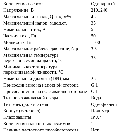
Количество насосов
Одинарный
Напряжение, В
210..240
Максимальный расход Qmax, м³/ч
4.2
Максимальный напор, м.вод.ст.
35
Номинальный ток, А
5
Частота тока, Гц
50
Мощность, Вт
1100
Максимальное рабочее давление, бар
3.5
Максимальная температура
35
перекачиваемой жидкости, °С
Минимальная температура
1
перекачиваемой жидкости, °С
Номинальный диаметр (DN), мм
25
Присоединение на напорной стороне
G 1
Присоединение на всасывающей стороне
G 1
Тип перекачиваемой среды
Вода
Тип электродвигателя
Однофазный
Корпус (материал)
Полимер
Класс защиты
IP X4
Количество скоростных режимов
1
Наличие частотного преобразователя
Нет