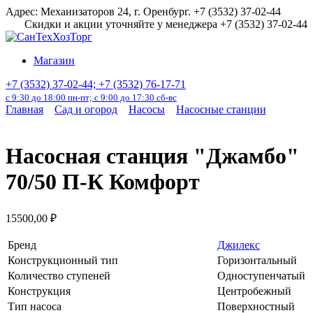
Перейти
Адрес: Механизаторов 24, г. Оренбург. +7 (3532) 37-02-44
к
Скидки и акции уточняйте у менеджера +7 (3532) 37-02-44
содержанию
Магазин
+7 (3532) 37-02-44; +7 (3532) 76-17-71
с 9:30 до 18:00 пн-пт; с 9:00 до 17:30 сб-вс
Главная
Сад и огород
Насосы
Насосные станции
Насосная станция "Джамбо"
70/50 П-К Комфорт
15500,00
₽
Бренд
Джилекс
Конструкционный тип
Горизонтальный
Количество ступеней
Одноступенчатый
Конструкция
Центробежный
Тип насоса
Поверхностный