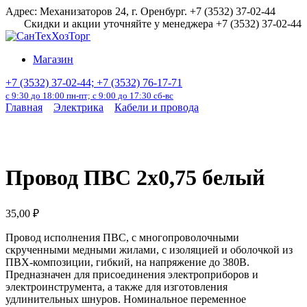
Перейти
Адрес: Механизаторов 24, г. Оренбург. +7 (3532) 37-02-44
к
Скидки и акции уточняйте у менеджера +7 (3532) 37-02-44
содержанию
Магазин
+7 (3532) 37-02-44; +7 (3532) 76-17-71
с 9:30 до 18:00 пн-пт; с 9:00 до 17:30 сб-вс
Главная
Электрика
Кабели и провода
Провод ПВС 2х0,75 белый
35,00
₽
Провод исполнения ПВС, с многопроволочными
скрученными медными жилами, с изоляцией и оболочкой из
ПВХ-композиции, гибкий, на напряжение до 380В.
Предназначен для присоединения электроприборов и
электроинструмента, а также для изготовления
удлинительных шнуров. Номинальное переменное