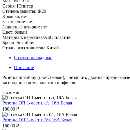
Max ток: 10 А
Серия: Юпитер
Степень защиты: IP20
Крышка: нет
Заземление: нет
Защитные шторки: нет
Цвет: белый
Материал: керамика/АБС-пластик
Бренд: Smartbuy
Страна изготовитель: Китай
Розетки накладные
Описание
Розетка Smartbuy (цвет: белый), гнездо б/з, двойная предназна
загородного дома, квартир и офисов.
Похожие
Розетка ОП 1-местн. с/з, 16А Белая
180,00
₽
Розетка ОП 1-местн. б/з, 16А Белая
180,00
₽