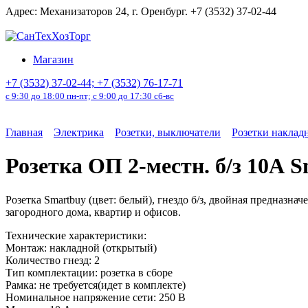
Перейти
Адрес: Механизаторов 24, г. Оренбург. +7 (3532) 37-02-44
к
содержанию
Магазин
+7 (3532) 37-02-44; +7 (3532) 76-17-71
с 9:30 до 18:00 пн-пт; с 9:00 до 17:30 сб-вс
Главная
Электрика
Розетки, выключатели
Розетки наклад
Розетка ОП 2-местн. б/з 10А 
Розетка Smartbuy (цвет: белый), гнездо б/з, двойная предназна
загородного дома, квартир и офисов.
Технические характеристики:
Монтаж: накладной (открытый)
Количество гнезд: 2
Тип комплектации: розетка в сборе
Рамка: не требуется(идет в комплекте)
Номинальное напряжение сети: 250 В