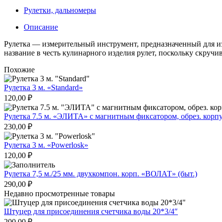
Рулетки, дальномеры
Описание
Рулетка — измерительный инструмент, предназначенный для и
название в честь кулинарного изделия рулет, поскольку скруч
Похожие
Рулетка 3 м. «Standard»
120,00
₽
Рулетка 7.5 м. «ЭЛИТА» с магнитным фиксатором, обрез. корп
230,00
₽
Рулетка 3 м. «Powerlosk»
120,00
₽
Рулетка 7,5 м./25 мм. двухкомпон. корп. «ВОЛАТ» (быт.)
290,00
₽
Недавно просмотренные товары
Штуцер для присоединения счетчика воды 20*3/4″
200,00
₽