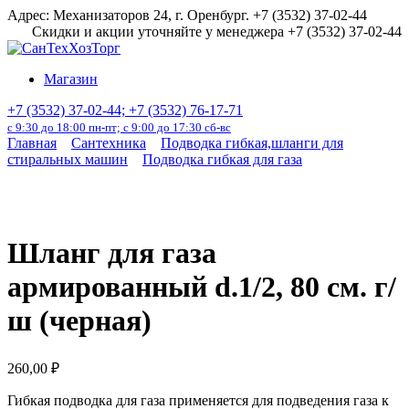
Перейти
Адрес: Механизаторов 24, г. Оренбург. +7 (3532) 37-02-44
к
Скидки и акции уточняйте у менеджера +7 (3532) 37-02-44
содержанию
Магазин
+7 (3532) 37-02-44; +7 (3532) 76-17-71
с 9:30 до 18:00 пн-пт; с 9:00 до 17:30 сб-вс
Главная
Сантехника
Подводка гибкая,шланги для
стиральных машин
Подводка гибкая для газа
Шланг для газа
армированный d.1/2, 80 см. г/
ш (черная)
260,00
₽
Гибкая подводка для газа применяется для подведения газа к