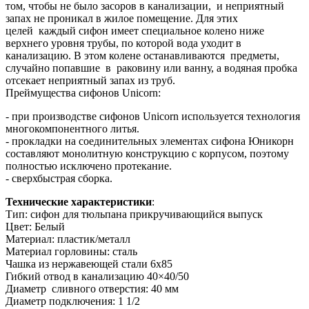
том, чтобы не было засоров в канализации, и неприятный
запах не проникал в жилое помещение. Для этих
целей каждый сифон имеет специальное колено ниже
верхнего уровня трубы, по которой вода уходит в
канализацию. В этом колене останавливаются предметы,
случайно попавшие в раковину или ванну, а водяная пробка
отсекает неприятный запах из труб.
Преймущества сифонов Unicorn:
- при производстве сифонов Unicorn используется технология
многокомпонентного литья.
- прокладки на соединительных элементах сифона Юникорн
составляют монолитную конструкцию с корпусом, поэтому
полностью исключено протекание.
- сверхбыстрая сборка.
Технические характеристики
:
Тип: сифон для тюльпана прикручивающийся выпуск
Цвет: Белый
Материал: пластик/металл
Материал горловины: сталь
Чашка из нержавеющей стали 6х85
Гибкий отвод в канализацию 40×40/50
Диаметр сливного отверстия: 40 мм
Диаметр подключения: 1 1/2