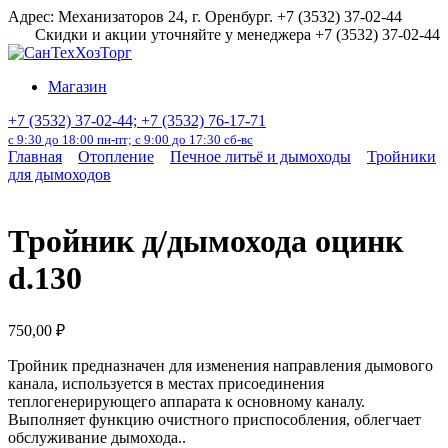
Перейти
Адрес: Механизаторов 24, г. Оренбург. +7 (3532) 37-02-44
к
Скидки и акции уточняйте у менеджера +7 (3532) 37-02-44
содержанию
Магазин
+7 (3532) 37-02-44; +7 (3532) 76-17-71
с 9:30 до 18:00 пн-пт; с 9:00 до 17:30 сб-вс
Главная
Отопление
Печное литьё и дымоходы
Тройники
для дымоходов
Тройник д/дымохода оцинк
d.130
750,00
₽
Тройник предназначен для изменения направления дымового
канала, используется в местах присоединения
теплогенерирующего аппарата к основному каналу.
Выполняет функцию очистного приспособления, облегчает
обслуживание дымохода..