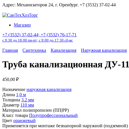
Перейти
Адрес: Механизаторов 24, г. Оренбург. +7 (3532) 37-02-44
к
содержанию
Магазин
+7 (3532) 37-02-44; +7 (3532) 76-17-71
с 9:30 до 18:00 пн-пт; с 9:00 до 17:30 сб-вс
Главная
Сантехника
Канализация
Наружная канализация
Труба канализационная ДУ-11
450,00
₽
Назначение
наружная канализация
Длина
1,0 м
Толщина
3.2 мм
Диаметр
110 мм
Материал
полипропилен (ПП|PP)
Класс товара
Полупрофессиональный
Цвет
оранжевый
Применяется при монтаже безнапорной наружной (подземной) 