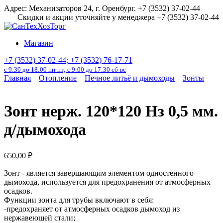
Перейти
Адрес: Механизаторов 24, г. Оренбург. +7 (3532) 37-02-44
к
Скидки и акции уточняйте у менеджера +7 (3532) 37-02-44
содержанию
Магазин
+7 (3532) 37-02-44; +7 (3532) 76-17-71
с 9:30 до 18:00 пн-пт; с 9:00 до 17:30 сб-вс
Главная
Отопление
Печное литьё и дымоходы
Зонты
Зонт нерж. 120*120 Нз 0,5 мм.
д/дымохода
650,00
₽
Зонт - является завершающим элементом одностенного
дымохода, используется для предохранения от атмосферных
осадков.
Функции зонта для трубы включают в себя:
-предохраняет от атмосферных осадков дымоход из
нержавеющей стали;