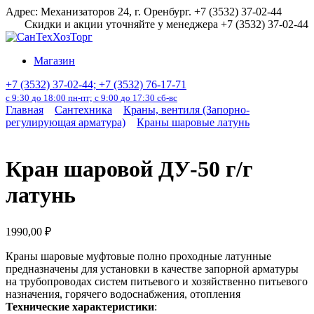
Перейти
Адрес: Механизаторов 24, г. Оренбург. +7 (3532) 37-02-44
к
Скидки и акции уточняйте у менеджера +7 (3532) 37-02-44
содержанию
Магазин
+7 (3532) 37-02-44; +7 (3532) 76-17-71
с 9:30 до 18:00 пн-пт; с 9:00 до 17:30 сб-вс
Главная
Сантехника
Краны, вентиля (Запорно-
регулирующая арматура)
Краны шаровые латунь
Кран шаровой ДУ-50 г/г
латунь
1990,00
₽
Краны шаровые муфтовые полно проходные латунные
предназначены для установки в качестве запорной арматуры
на трубопроводах систем питьевого и хозяйственно питьевого
назначения, горячего водоснабжения, отопления
Технические характеристики
: