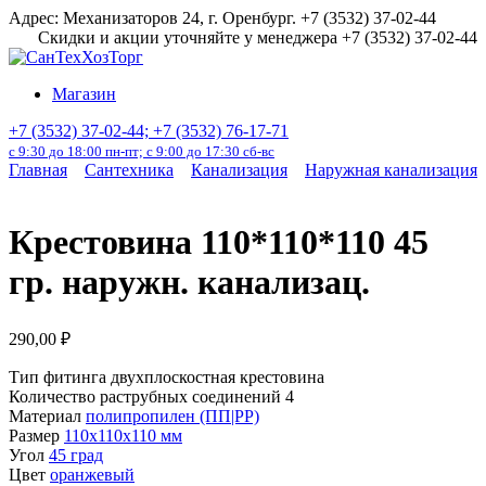
Перейти
Адрес: Механизаторов 24, г. Оренбург. +7 (3532) 37-02-44
к
Скидки и акции уточняйте у менеджера +7 (3532) 37-02-44
содержанию
Магазин
+7 (3532) 37-02-44; +7 (3532) 76-17-71
с 9:30 до 18:00 пн-пт; с 9:00 до 17:30 сб-вс
Главная
Сантехника
Канализация
Наружная канализация
Крестовина 110*110*110 45
гр. наружн. канализац.
290,00
₽
Тип фитинга двухплоскостная крестовина
Количество раструбных соединений
4
Материал
полипропилен (ПП|PP)
Размер
110х110х110 мм
Угол
45 град
Цвет
оранжевый