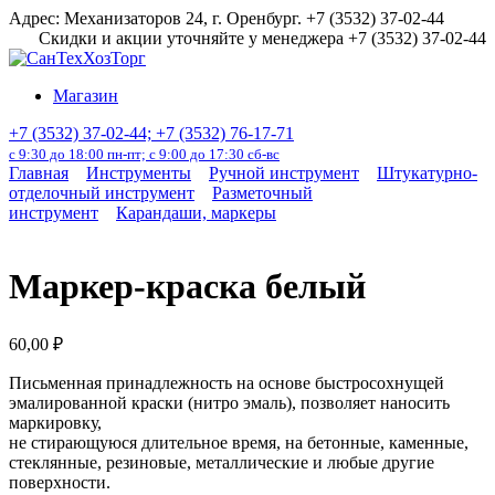
Перейти
Адрес: Механизаторов 24, г. Оренбург. +7 (3532) 37-02-44
к
Скидки и акции уточняйте у менеджера +7 (3532) 37-02-44
содержанию
Магазин
+7 (3532) 37-02-44; +7 (3532) 76-17-71
с 9:30 до 18:00 пн-пт; с 9:00 до 17:30 сб-вс
Главная
Инструменты
Ручной инструмент
Штукатурно-
отделочный инструмент
Разметочный
инструмент
Карандаши, маркеры
Маркер-краска белый
60,00
₽
Письменная принадлежность на основе быстросохнущей
эмалированной краски (нитро эмаль), позволяет наносить
маркировку,
не стирающуюся длительное время, на бетонные, каменные,
стеклянные, резиновые, металлические и любые другие
поверхности.