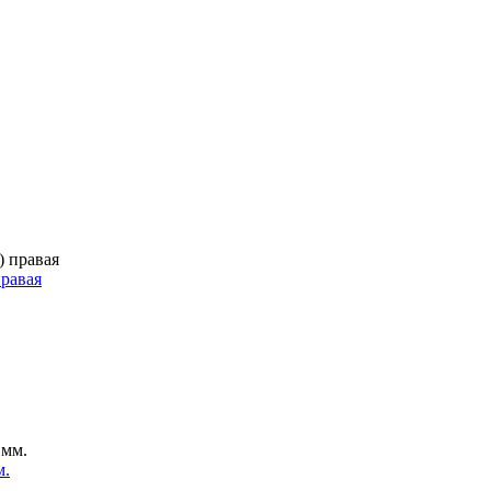
правая
м.