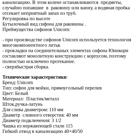
канализацию. В этом колене останавливаются предметы,
случайно попавшие в раковину или ванну, а водяная пробка
отсекает неприятный запах из труб.
Регулировка по высоте
Бутылочный вид сифона для раковины .
Преймущества сифонов Unicorn:
- при производстве сифонов Unicorn используется технология
многокомпонентного литья.
- прокладки на соединительных элементах сифона Юникорн
составляют монолитную конструкцию с корпусом, поэтому
полностью исключено протекание.
- сверхбыстрая сборка.
Технические характеристики
:
Бренд: Unicorn
Тип: сифон для мойки, прямоугольный перелив
Цвет: Белый
Материал: Пластик/металл
Шток,ручка-латунь
Для слива диаметром: 110 мм
Диаметр сливного отверстия: 40 мм
Диаметр подключения: 3 1/2
Чашка из нержавеющей стали 115
Гибкий отвод в канализацию 40×40/50