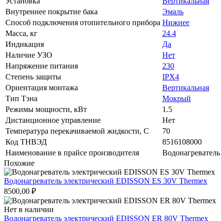
Установка
Вертикальная
Внутреннее покрытие бака
Эмаль
Способ подключения отопительного прибора
Нижнее
Масса, кг
24.4
Индикация
Да
Наличие УЗО
Нет
Напряжение питания
230
Степень защиты
IPX4
Ориентация монтажа
Вертикальная
Тип Тэна
Мокрый
Режимы мощности, кВт
1.5
Дистанционное управление
Нет
Температура перекачиваемой жидкости, C
70
Код ТНВЭД
8516108000
Наименование в прайсе производителя
Водонагревател
Похожие
Водонагреватель электрический EDISSON ES 30V Thermex
8500,00
₽
Нет в наличии
Водонагреватель электрический EDISSON ER 80V Thermex