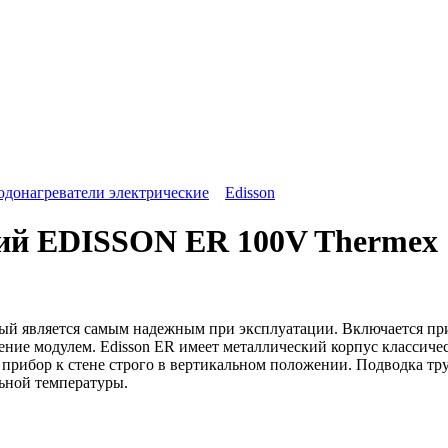
одонагреватели электрические
Edisson
кий EDISSON ER 100V Thermex
й является самым надежным при эксплуатации. Включается приб
ние модулем. Edisson ER имеет металлический корпус классичес
 прибор к стене строго в вертикальном положении. Подводка тр
ьной температуры.