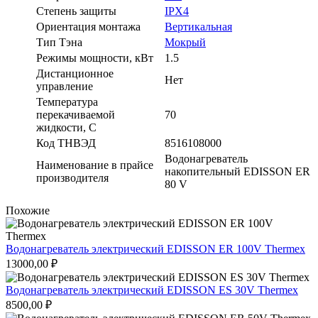
Степень защиты
IPX4
Ориентация монтажа
Вертикальная
Тип Тэна
Мокрый
Режимы мощности, кВт
1.5
Дистанционное
Нет
управление
Температура
перекачиваемой
70
жидкости, C
Код ТНВЭД
8516108000
Водонагреватель
Наименование в прайсе
накопительный EDISSON ER
производителя
80 V
Похожие
Водонагреватель электрический EDISSON ER 100V Thermex
13000,00
₽
Водонагреватель электрический EDISSON ES 30V Thermex
8500,00
₽