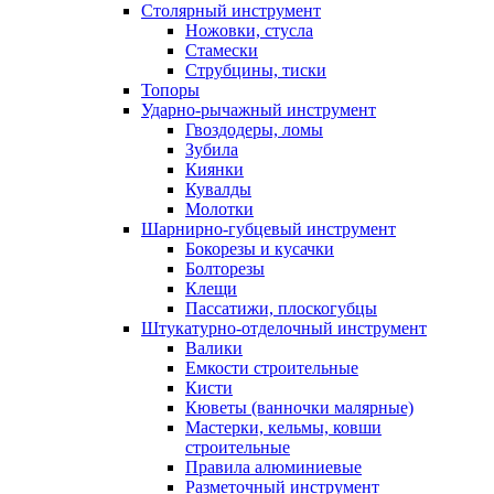
Столярный инструмент
Ножовки, стусла
Стамески
Струбцины, тиски
Топоры
Ударно-рычажный инструмент
Гвоздодеры, ломы
Зубила
Киянки
Кувалды
Молотки
Шарнирно-губцевый инструмент
Бокорезы и кусачки
Болторезы
Клещи
Пассатижи, плоскогубцы
Штукатурно-отделочный инструмент
Валики
Емкости строительные
Кисти
Кюветы (ванночки малярные)
Мастерки, кельмы, ковши
строительные
Правила алюминиевые
Разметочный инструмент