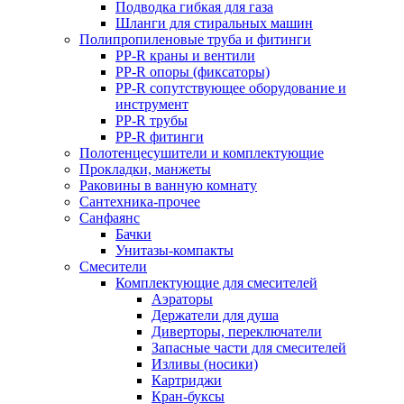
Подводка гибкая для газа
Шланги для стиральных машин
Полипропиленовые труба и фитинги
PP-R краны и вентили
PP-R опоры (фиксаторы)
PP-R сопутствующее оборудование и
инструмент
PP-R трубы
PP-R фитинги
Полотенцесушители и комплектующие
Прокладки, манжеты
Раковины в ванную комнату
Сантехника-прочее
Санфаянс
Бачки
Унитазы-компакты
Смесители
Комплектующие для смесителей
Аэраторы
Держатели для душа
Диверторы, переключатели
Запасные части для смесителей
Изливы (носики)
Картриджи
Кран-буксы