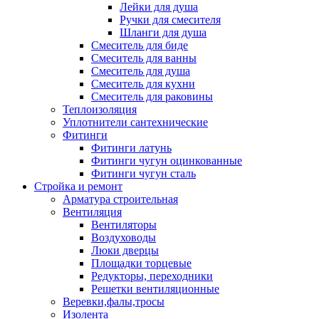
Лейки для душа
Ручки для смесителя
Шланги для душа
Смеситель для биде
Смеситель для ванны
Смеситель для душа
Смеситель для кухни
Смеситель для раковины
Теплоизоляция
Уплотнители сантехнические
Фитинги
Фитинги латунь
Фитинги чугун оцинкованные
Фитинги чугун сталь
Стройка и ремонт
Арматура строительная
Вентиляция
Вентиляторы
Воздуховоды
Люки дверцы
Площадки торцевые
Редукторы, переходники
Решетки вентиляционные
Веревки,фалы,тросы
Изолента