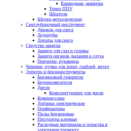
Карандаши, маркеры
Терки ППУ
Шпатели
Щетки металлические
Снегоуборочный инструмент
Движок для снега
Ледорубы
Лопаты для снега
Средства защиты
Защита для глаз и головы
Защита органов дыхания и слуха
Перчатки, рукавицы
Черенки, ручки для лопат, граблей, метел
Электро и бензоинструменты
Бензиновый генератор
Бетоносмесители
Дрели
Комплектующие для дрели
Компрессоры
Лобзики электрические
Перфораторы
Пилы бензиновые
Пистолеты клеевые
Расходные материалы и оснастка к
электроинструменту