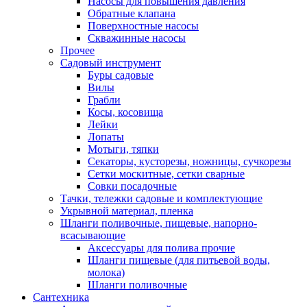
Насосы для повышения давления
Обратные клапана
Поверхностные насосы
Скважинные насосы
Прочее
Садовый инструмент
Буры садовые
Вилы
Грабли
Косы, косовища
Лейки
Лопаты
Мотыги, тяпки
Секаторы, кусторезы, ножницы, сучкорезы
Сетки москитные, сетки сварные
Совки посадочные
Тачки, тележки садовые и комплектующие
Укрывной материал, пленка
Шланги поливочные, пищевые, напорно-
всасывающие
Аксессуары для полива прочие
Шланги пищевые (для питьевой воды,
молока)
Шланги поливочные
Сантехника