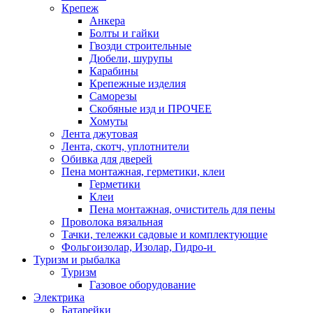
Крепеж
Анкера
Болты и гайки
Гвозди строительные
Дюбели, шурупы
Карабины
Крепежные изделия
Саморезы
Скобяные изд и ПРОЧЕЕ
Хомуты
Лента джутовая
Лента, скотч, уплотнители
Обивка для дверей
Пена монтажная, герметики, клеи
Герметики
Клеи
Пена монтажная, очиститель для пены
Проволока вязальная
Тачки, тележки садовые и комплектующие
Фольгоизолар, Изолар, Гидро-и
Туризм и рыбалка
Туризм
Газовое оборудование
Электрика
Батарейки