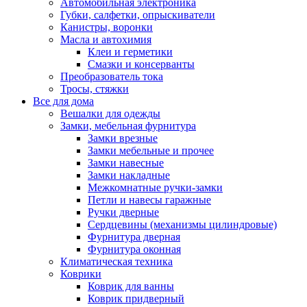
Автомобильная электроника
Губки, салфетки, опрыскиватели
Канистры, воронки
Масла и автохимия
Клеи и герметики
Смазки и консерванты
Преобразователь тока
Тросы, стяжки
Все для дома
Вешалки для одежды
Замки, мебельная фурнитура
Замки врезные
Замки мебельные и прочее
Замки навесные
Замки накладные
Межкомнатные ручки-замки
Петли и навесы гаражные
Ручки дверные
Сердцевины (механизмы цилиндровые)
Фурнитура дверная
Фурнитура оконная
Климатическая техника
Коврики
Коврик для ванны
Коврик придверный