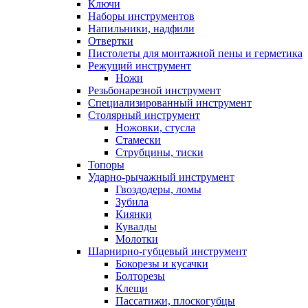
Ключи
Наборы инструментов
Напильники, надфили
Отвертки
Пистолеты для монтажной пены и герметика
Режущий инструмент
Ножи
Резьбонарезной инструмент
Специализированный инструмент
Столярный инструмент
Ножовки, стусла
Стамески
Струбцины, тиски
Топоры
Ударно-рычажный инструмент
Гвоздодеры, ломы
Зубила
Киянки
Кувалды
Молотки
Шарнирно-губцевый инструмент
Бокорезы и кусачки
Болторезы
Клещи
Пассатижи, плоскогубцы