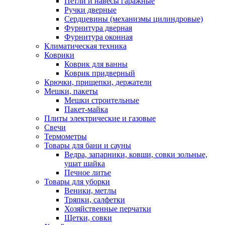
Петли и навесы гаражные
Ручки дверные
Сердцевины (механизмы цилиндровые)
Фурнитура дверная
Фурнитура оконная
Климатическая техника
Коврики
Коврик для ванны
Коврик придверный
Крючки, прищепки, держатели
Мешки, пакеты
Мешки строительные
Пакет-майка
Плиты электрические и газовые
Свечи
Термометры
Товары для бани и сауны
Ведра, запарники, ковши, совки зольные,
ушат шайка
Печное литье
Товары для уборки
Веники, метлы
Тряпки, салфетки
Хозяйственные перчатки
Щетки, совки