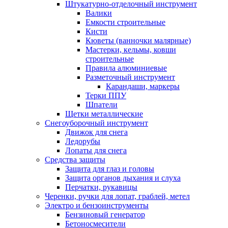
Штукатурно-отделочный инструмент
Валики
Емкости строительные
Кисти
Кюветы (ванночки малярные)
Мастерки, кельмы, ковши
строительные
Правила алюминиевые
Разметочный инструмент
Карандаши, маркеры
Терки ППУ
Шпатели
Щетки металлические
Снегоуборочный инструмент
Движок для снега
Ледорубы
Лопаты для снега
Средства защиты
Защита для глаз и головы
Защита органов дыхания и слуха
Перчатки, рукавицы
Черенки, ручки для лопат, граблей, метел
Электро и бензоинструменты
Бензиновый генератор
Бетоносмесители