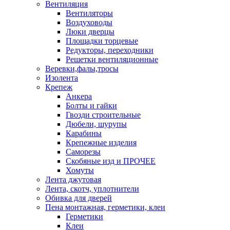
Вентиляция
Вентиляторы
Воздуховоды
Люки дверцы
Площадки торцевые
Редукторы, переходники
Решетки вентиляционные
Веревки,фалы,тросы
Изолента
Крепеж
Анкера
Болты и гайки
Гвозди строительные
Дюбели, шурупы
Карабины
Крепежные изделия
Саморезы
Скобяные изд и ПРОЧЕЕ
Хомуты
Лента джутовая
Лента, скотч, уплотнители
Обивка для дверей
Пена монтажная, герметики, клеи
Герметики
Клеи