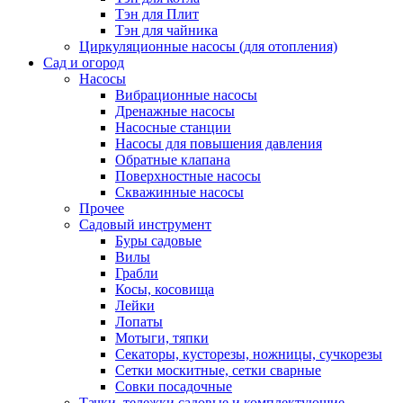
Тэн для Плит
Тэн для чайника
Циркуляционные насосы (для отопления)
Сад и огород
Насосы
Вибрационные насосы
Дренажные насосы
Насосные станции
Насосы для повышения давления
Обратные клапана
Поверхностные насосы
Скважинные насосы
Прочее
Садовый инструмент
Буры садовые
Вилы
Грабли
Косы, косовища
Лейки
Лопаты
Мотыги, тяпки
Секаторы, кусторезы, ножницы, сучкорезы
Сетки москитные, сетки сварные
Совки посадочные
Тачки, тележки садовые и комплектующие