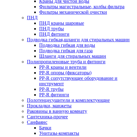
Краны для чистой воды
Фильтры магистральные, колбы фильтра
Фильтры механической очистки
ПНД
ПНД краны шаровые
ПНД трубы
ПНД фитинги
Подводка гибкая,шланги для стиральных машин
Подводка гибкая для воды
Подводка гибкая для газа
Шланги для стиральных машин
Полипропиленовые труба и фитинги
PP-R краны и вентили
PP-R опоры (фиксаторы)
PP-R сопутствующее оборудование и
инструмент
PP-R трубы
PP-R фитинги
Полотенцесушители и комплектующие
Прокладки, манжеты
Раковины в ванную комнату
Сантехника-прочее
Санфаянс
Бачки
Унитазы-компакты