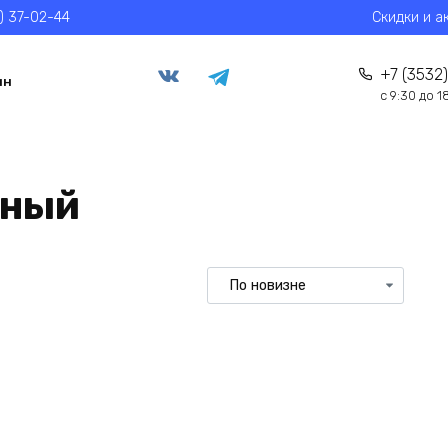
) 37-02-44
Скидки и а
+7 (3532)
ин
с 9:30 до 1
рный