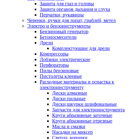
Защита для глаз и головы
Защита органов дыхания и слуха
Перчатки, рукавицы
Черенки, ручки для лопат, граблей, метел
Электро и бензоинструменты
Бензиновый генератор
Бетоносмесители
Дрели
Комплектующие для дрели
Компрессоры
Лобзики электрические
Перфораторы
Пилы бензиновые
Пистолеты клеевые
Расходные материалы и оснастка к
электроинструменту
Диски алмазные
Диски пильные
Диски,шкурки шлифовальные
Запчасти для электроинструмента
Круги абразивные заточные
Круги абразивные отрезные
Масла и смазки
Насадки на миксер
Сверла, коронки