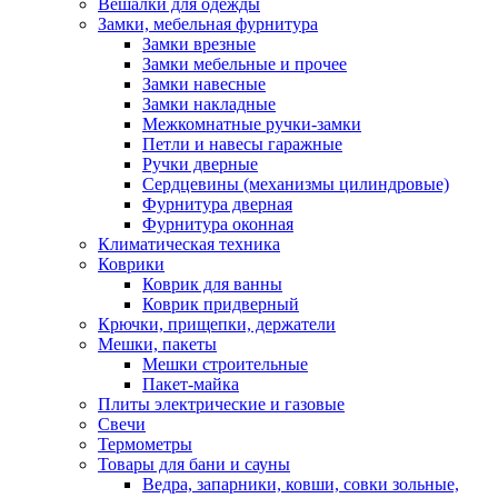
Вешалки для одежды
Замки, мебельная фурнитура
Замки врезные
Замки мебельные и прочее
Замки навесные
Замки накладные
Межкомнатные ручки-замки
Петли и навесы гаражные
Ручки дверные
Сердцевины (механизмы цилиндровые)
Фурнитура дверная
Фурнитура оконная
Климатическая техника
Коврики
Коврик для ванны
Коврик придверный
Крючки, прищепки, держатели
Мешки, пакеты
Мешки строительные
Пакет-майка
Плиты электрические и газовые
Свечи
Термометры
Товары для бани и сауны
Ведра, запарники, ковши, совки зольные,