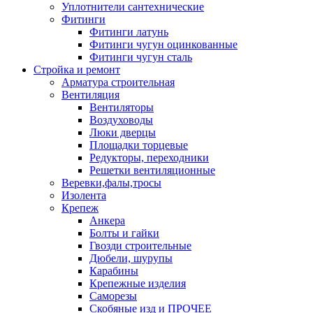
Уплотнители сантехнические
Фитинги
Фитинги латунь
Фитинги чугун оцинкованные
Фитинги чугун сталь
Стройка и ремонт
Арматура строительная
Вентиляция
Вентиляторы
Воздуховоды
Люки дверцы
Площадки торцевые
Редукторы, переходники
Решетки вентиляционные
Веревки,фалы,тросы
Изолента
Крепеж
Анкера
Болты и гайки
Гвозди строительные
Дюбели, шурупы
Карабины
Крепежные изделия
Саморезы
Скобяные изд и ПРОЧЕЕ