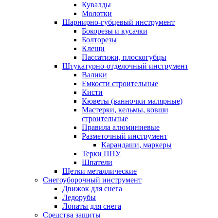
Кувалды
Молотки
Шарнирно-губцевый инструмент
Бокорезы и кусачки
Болторезы
Клещи
Пассатижи, плоскогубцы
Штукатурно-отделочный инструмент
Валики
Емкости строительные
Кисти
Кюветы (ванночки малярные)
Мастерки, кельмы, ковши
строительные
Правила алюминиевые
Разметочный инструмент
Карандаши, маркеры
Терки ППУ
Шпатели
Щетки металлические
Снегоуборочный инструмент
Движок для снега
Ледорубы
Лопаты для снега
Средства защиты