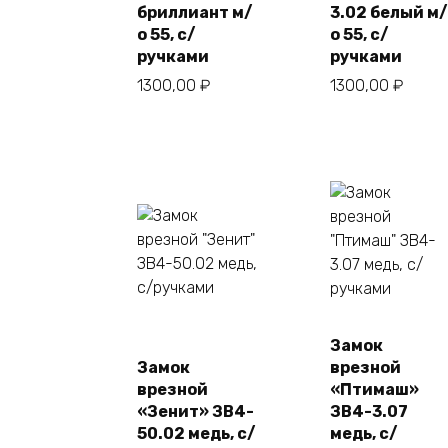
бриллиант м/
3.02 белый м/
о 55, с/
о 55, с/
ручками
ручками
1300,00
₽
1300,00
₽
Замок
Замок
врезной
врезной
«Птимаш»
«Зенит» ЗВ4-
ЗВ4-3.07
50.02 медь, с/
медь, с/