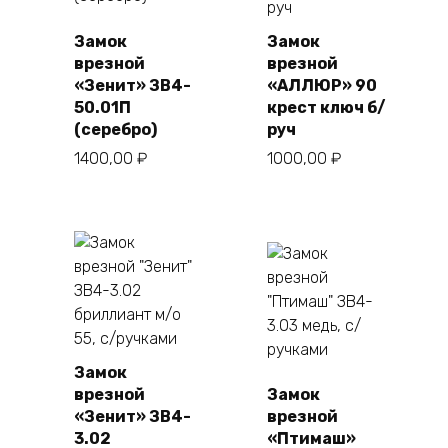
Замок
Замок
врезной
врезной
«Зенит» ЗВ4-
«АЛЛЮР» 90
50.01П
крест ключ б/
(серебро)
руч
1400,00
₽
1000,00
₽
Замок
врезной
Замок
«Зенит» ЗВ4-
врезной
3.02
«Птимаш»