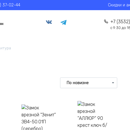
) 37-02-44
Скидки и а
+7 (3532)
ин
с 9:30 до 1
нитура