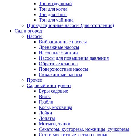
Тэн воздушный
Тэн для котла
Тэн для Плит
Тэн для чайника
Циркуляционные насосы (для отопления)
Сад и огород
Насосы
Вибрационные насосы
Дренажные насосы
Насосные станции
Насосы для повышения давления
Обратные клапана
Поверхностные насосы
Скважинные насосы
Прочее
Садовый инструмент
Буры садовые
Вилы
Грабли
Косы, косовища
Лейки
Лопаты
Мотыги, тяпки
Секаторы, кусторезы, ножницы, сучкорезы
Сетки москитные, сетки сварные