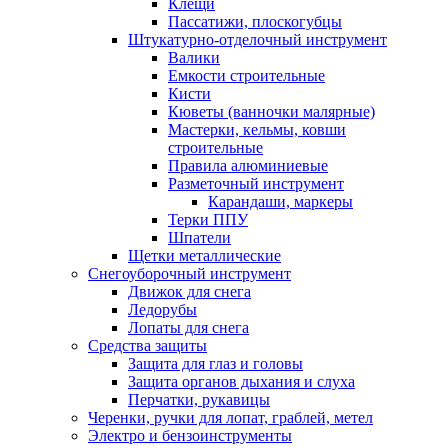
Клещи
Пассатижи, плоскогубцы
Штукатурно-отделочный инструмент
Валики
Емкости строительные
Кисти
Кюветы (ванночки малярные)
Мастерки, кельмы, ковши
строительные
Правила алюминиевые
Разметочный инструмент
Карандаши, маркеры
Терки ППУ
Шпатели
Щетки металлические
Снегоуборочный инструмент
Движок для снега
Ледорубы
Лопаты для снега
Средства защиты
Защита для глаз и головы
Защита органов дыхания и слуха
Перчатки, рукавицы
Черенки, ручки для лопат, граблей, метел
Электро и бензоинструменты