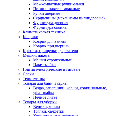
Межкомнатные ручки-замки
Петли и навесы гаражные
Ручки дверные
Сердцевины (механизмы цилиндровые)
Фурнитура дверная
Фурнитура оконная
Климатическая техника
Коврики
Коврик для ванны
Коврик придверный
Крючки, прищепки, держатели
Мешки, пакеты
Мешки строительные
Пакет-майка
Плиты электрические и газовые
Свечи
Термометры
Товары для бани и сауны
Ведра, запарники, ковши, совки зольные,
ушат шайка
Печное литье
Товары для уборки
Веники, метлы
Тряпки, салфетки
Хозяйственные перчатки