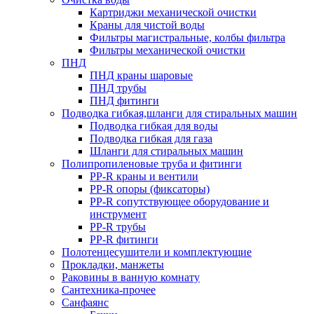
Картриджи механической очистки
Краны для чистой воды
Фильтры магистральные, колбы фильтра
Фильтры механической очистки
ПНД
ПНД краны шаровые
ПНД трубы
ПНД фитинги
Подводка гибкая,шланги для стиральных машин
Подводка гибкая для воды
Подводка гибкая для газа
Шланги для стиральных машин
Полипропиленовые труба и фитинги
PP-R краны и вентили
PP-R опоры (фиксаторы)
PP-R сопутствующее оборудование и
инструмент
PP-R трубы
PP-R фитинги
Полотенцесушители и комплектующие
Прокладки, манжеты
Раковины в ванную комнату
Сантехника-прочее
Санфаянс