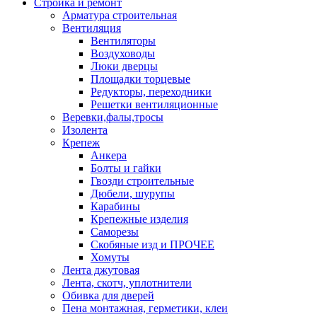
Стройка и ремонт
Арматура строительная
Вентиляция
Вентиляторы
Воздуховоды
Люки дверцы
Площадки торцевые
Редукторы, переходники
Решетки вентиляционные
Веревки,фалы,тросы
Изолента
Крепеж
Анкера
Болты и гайки
Гвозди строительные
Дюбели, шурупы
Карабины
Крепежные изделия
Саморезы
Скобяные изд и ПРОЧЕЕ
Хомуты
Лента джутовая
Лента, скотч, уплотнители
Обивка для дверей
Пена монтажная, герметики, клеи