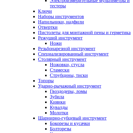
Электроизмерительные мультиметры и
тестеры
Ключи
Наборы инструментов
Напильники, надфили
Отвертки
Пистолеты для монтажной пены и герметика
Режущий инструмент
Ножи
Резьбонарезной инструмент
Специализированный инструмент
Столярный инструмент
Ножовки, стусла
Стамески
Струбцины, тиски
Топоры
Ударно-рычажный инструмент
Гвоздодеры, ломы
Зубила
Киянки
Кувалды
Молотки
Шарнирно-губцевый инструмент
Бокорезы и кусачки
Болторезы